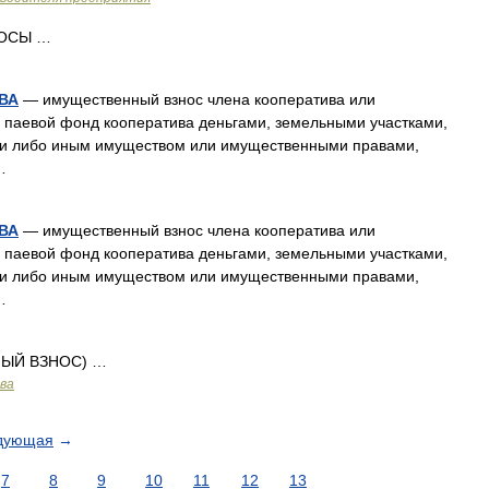
НОСЫ …
ВА
— имущественный взнос члена кооператива или
в паевой фонд кооператива деньгами, земельными участками,
и либо иным имуществом или имущественными правами,
…
ВА
— имущественный взнос члена кооператива или
в паевой фонд кооператива деньгами, земельными участками,
и либо иным имуществом или имущественными правами,
…
НЫЙ ВЗНОС) …
ава
дующая
→
7
8
9
10
11
12
13