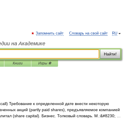
Запомнить сайт
Словарь на свой сайт
RU
едии на Академике
Найти!
Книги
Игры ⚽
call) Требование к определенной дате внести некоторую
аченных акций (partly paid shares), предъявляемое компанией
питал (share capital). Бизнес. Толковый словарь. М.:&#8230; …