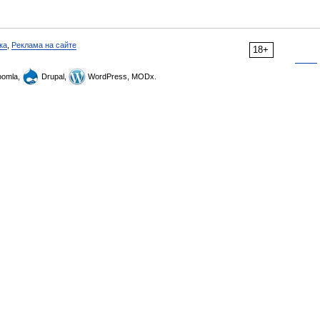
ка
,
Реклама на сайте
18+
omla,
Drupal,
WordPress, MODx.