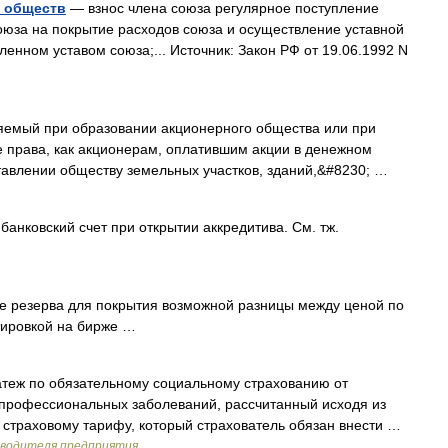
х обществ
— взнос члена союза регулярное поступление
оюза на покрытие расходов союза и осуществление уставной
ленном уставом союза;... Источник: Закон РФ от 19.06.1992 N
яемый при образовании акционерного общества или при
же права, как акционерам, оплатившим акции в денежном
ставлении обществу земельных участков, зданий,&#8230; …
банковский счет при открытии аккредитива. См. тж.
е резерва для покрытия возможной разницы между ценой по
тировкой на бирже …
теж по обязательному социальному страхованию от
 профессиональных заболеваний, рассчитанный исходя из
к страховому тарифу, который страхователь обязан внести …
оводителя предприятия