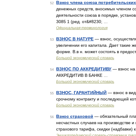
Взнос члена союза потребительски
52
денежных средств, вносимых членом с
деятельности союза в порядке, установ
3085 1 (ред. от&#8230; …
Официальная терминология
ВЗНОС В НАТУРЕ
— взнос, осуществл
53
увеличении его капитала. Дает такие 
форме. В.в н. может состоять в предо
Большой экономический словарь
ВЗНОС ПО АККРЕДИТИВУ
— взнос на 
54
АККРЕДИТИВ В БАНКЕ …
Большой экономический словарь
ВЗНОС, ГАРАНТИЙНЫЙ
— взнос в вид
55
срочному контракту и последующей ко
Большой экономический словарь
Взнос страховой
— обязательный пла
56
несчастных случаев на производстве и
страхового тарифа, скидки (надбавки) 
Энциклопедический словарь-справочник рук